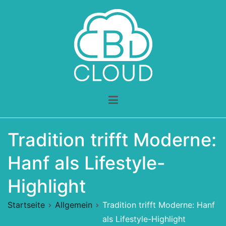
Zum
Inhalt
springen
CBD Cloud
Dein CBD Ratgeber
Tradition trifft Moderne:
Hanf als Lifestyle-
Highlight
Startseite
Allgemein
Tradition trifft Moderne: Hanf
als Lifestyle-Highlight