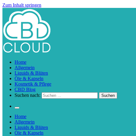
Zum Inhalt springen
CBD Cloud
Dein CBD Ratgeber
Home
Allgemein
Liquids & Blüten
Öle & Kapseln
Kosmetik & Pflege
CBD Blog
Suchen nach:
Home
Allgemein
Liquids & Blüten
Öle & Kapseln