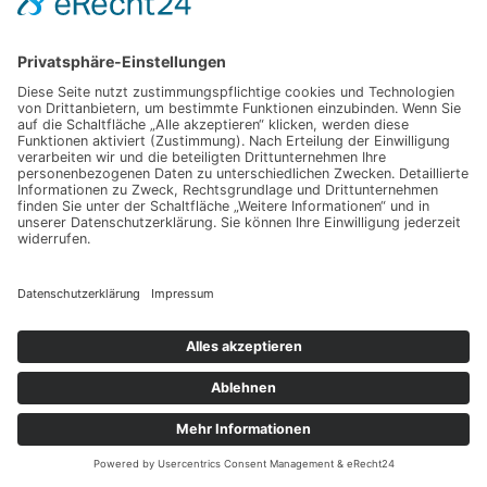
Themen
Anwendung
Cannabis
CBD
CBD Öl
Hanf
Hanftee
Legalisierung