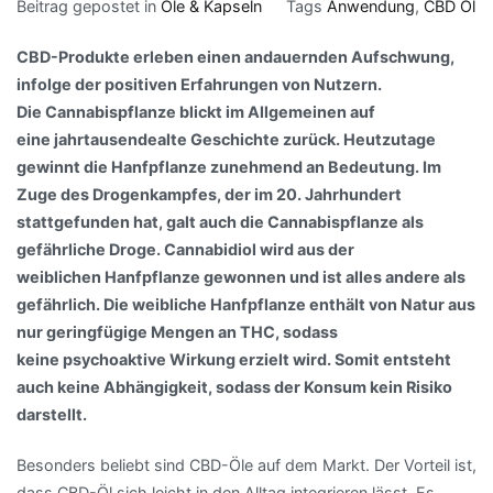
Beitrag gepostet in
Öle & Kapseln
Tags
Anwendung
,
CBD Öl
CBD-Produkte erleben einen andauernden Aufschwung,
infolge der positiven Erfahrungen von Nutzern.
Die
Cannabispflanze
blickt im Allgemeinen auf
eine
jahrtausendealte
Geschichte zurück. Heutzutage
gewinnt die
Hanfpflanze
zunehmend an Bedeutung. Im
Zuge des
Drogenkampfes
, der im 20. Jahrhundert
stattgefunden hat, galt auch die
Cannabispflanze
als
gefährliche Droge.
Cannabidiol
wird aus der
weiblichen
Hanfpflanze
gewonnen und ist alles andere als
gefährlich. Die weibliche
Hanfpflanze
enthält von Natur aus
nur geringfügige Mengen an
THC
, sodass
keine
psychoaktive
Wirkung erzielt wird. Somit entsteht
auch keine Abhängigkeit, sodass der Konsum kein Risiko
darstellt.
Besonders beliebt sind
CBD
-Öle auf dem Markt. Der Vorteil ist,
dass
CBD
-Öl sich leicht in den Alltag integrieren lässt. Es