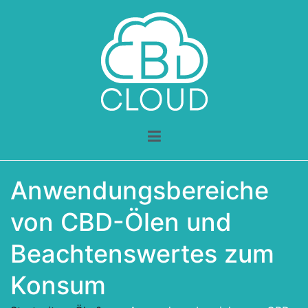
Zum
Inhalt
springen
CBD Cloud
Dein CBD Ratgeber
Anwendungsbereiche
von CBD-Ölen und
Beachtenswertes zum
Konsum